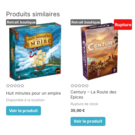
Produits similaires
Retrait boutique
Retrait boutique
Rupture
Note
Note
Century – La Route des
Huit minutes pour un empire
0
0
Epices
sur
sur
Disponible à la location
5
5
Rupture de stock
35,00
€
Voir le produit
Voir le produit