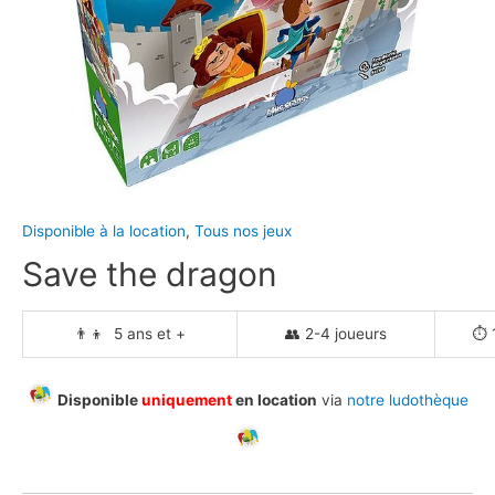
Disponible à la location
,
Tous nos jeux
Save the dragon
👨‍👦 5 ans et +
👥 2-4 joueurs
⏱️ 
Disponible
uniquement
en location
via
notre ludothèque