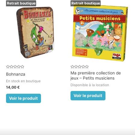
Retrait boutique
Retrait boutique
Note
Note
Ma première collection de
Bohnanza
0
0
jeux – Petits musiciens
sur
sur
En stock en boutique
5
5
Disponible à la location
14,00
€
Voir le produit
Voir le produit