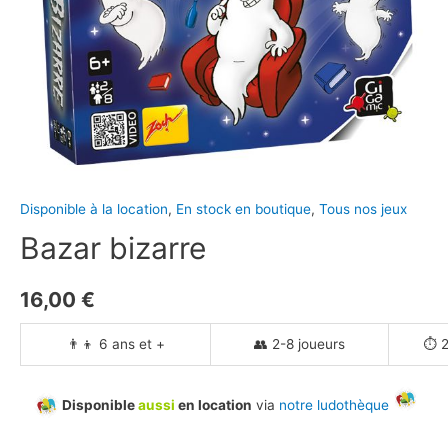
Disponible à la location
,
En stock en boutique
,
Tous nos jeux
Bazar bizarre
16,00
€
👨‍👦 6 ans et +
👥 2-8 joueurs
⏱️ 
Disponible
aussi
en location
via
notre ludothèque