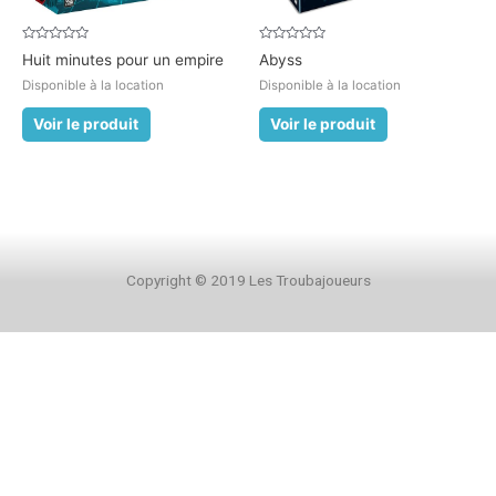
Note
Note
Huit minutes pour un empire
Abyss
0
0
sur
sur
Disponible à la location
Disponible à la location
5
5
Voir le produit
Voir le produit
Copyright © 2019 Les Troubajoueurs