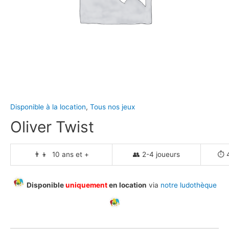
Disponible à la location
,
Tous nos jeux
Oliver Twist
👨‍👦 10 ans et +
👥 2-4 joueurs
⏱️ 
Disponible
uniquement
en location
via
notre ludothèque