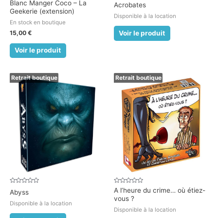
Note
Note
Blanc Manger Coco – La
Acrobates
0
0
Geekerie (extension)
sur
sur
Disponible à la location
5
5
En stock en boutique
15,00
€
Voir le produit
Voir le produit
Retrait boutique
Retrait boutique
Note
Note
A l’heure du crime… où étiez-
Abyss
0
0
vous ?
sur
sur
Disponible à la location
5
5
Disponible à la location