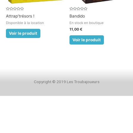
Note
Note
Attrap’trésors !
Bandido
0
0
sur
sur
Disponible à la location
En stock en boutique
5
5
11,00
€
Voir le produit
Voir le produit
Copyright © 2019 Les Troubajoueurs