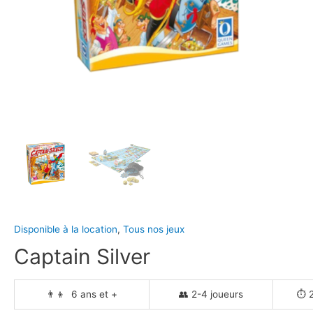
Disponible à la location
,
Tous nos jeux
Captain Silver
👨‍👦 6 ans et +
👥 2-4 joueurs
⏱️ 