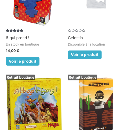
Note
Note
6 qui prend !
Celestia
5.00
0
sur 5
sur
En stock en boutique
Disponible à la location
5
14,00
€
Voir le produit
Voir le produit
Retrait boutique
Retrait boutique