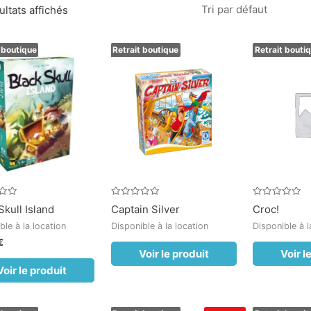
ultats affichés
 boutique
Retrait boutique
Retrait bouti
Note
Note
Skull Island
Captain Silver
Croc!
0
0
sur
sur
ble à la location
Disponible à la location
Disponible à l
5
5
€
Voir le produit
Voir l
Voir le produit