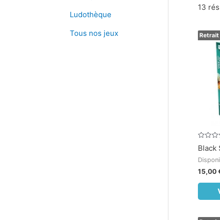
13 rés
Ludothèque
Tous nos jeux
Retrait
Note
Black 
0
sur
Disponi
5
15,00