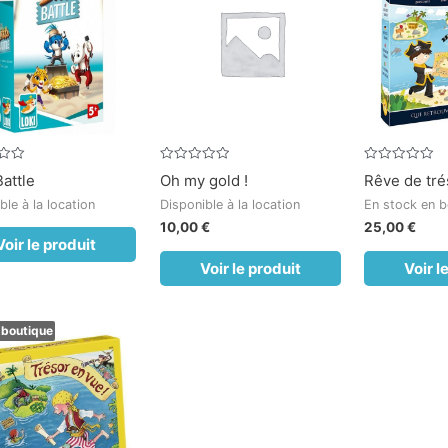
Note
Note
Battle
Oh my gold !
Rêve de tré
0
0
sur
sur
ble à la location
Disponible à la location
En stock en b
5
5
10,00
€
25,00
€
Voir le produit
Voir le produit
Voir l
 boutique