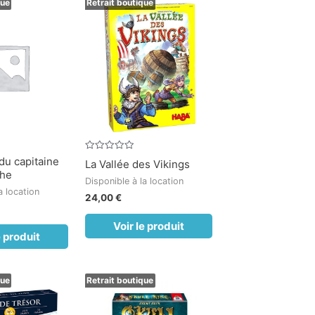
que
Retrait boutique
Note
du capitaine
La Vallée des Vikings
0
che
sur
Disponible à la location
5
a location
24,00
€
Voir le produit
e produit
que
Retrait boutique