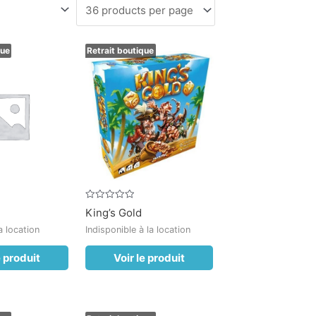
que
Retrait boutique
Note
King’s Gold
0
sur
a location
Indisponible à la location
5
e produit
Voir le produit