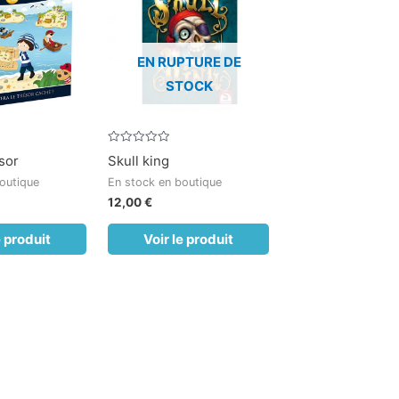
EN RUPTURE DE
STOCK
Note
sor
Skull king
0
sur
outique
En stock en boutique
5
12,00
€
e produit
Voir le produit