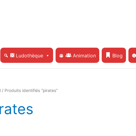
Ludothèque
Animation
Blog
l
/ Produits identifiés “pirates”
rates