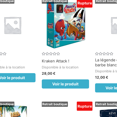
 boutique
Retrait boutique
Retrait bouti
Rupture
Note
Note
La légende 
r
Kraken Attack !
0
0
barbe blan
sur
sur
ble à la location
Disponible à la location
5
5
Disponible à l
28,00
€
12,00
€
Voir le produit
Voir le produit
Voir l
 boutique
Retrait boutique
Retrait bouti
Rupture