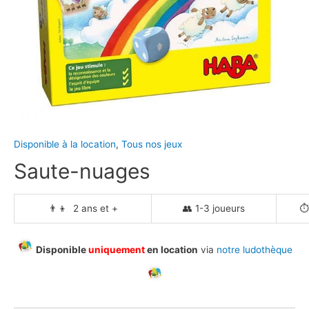
Disponible à la location
,
Tous nos jeux
Saute-nuages
👨‍👦 2 ans et +
👥 1-3 joueurs
⏱️
Disponible
uniquement
en location
via
notre ludothèque