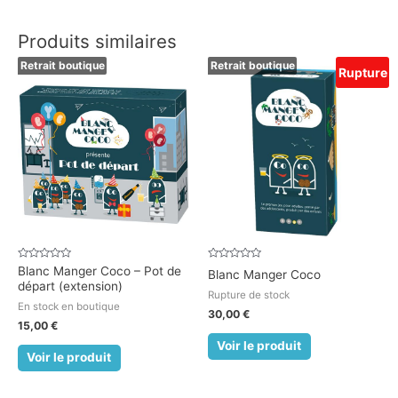
Produits similaires
Retrait boutique
Retrait boutique
Rupture
Note
Note
Blanc Manger Coco – Pot de
Blanc Manger Coco
0
0
départ (extension)
sur
sur
Rupture de stock
5
5
En stock en boutique
30,00
€
15,00
€
Voir le produit
Voir le produit