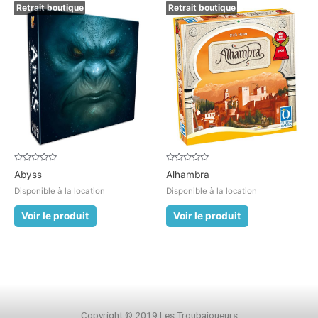
Retrait boutique
Retrait boutique
Note
Note
Abyss
Alhambra
0
0
sur
sur
Disponible à la location
Disponible à la location
5
5
Voir le produit
Voir le produit
Copyright © 2019 Les Troubajoueurs