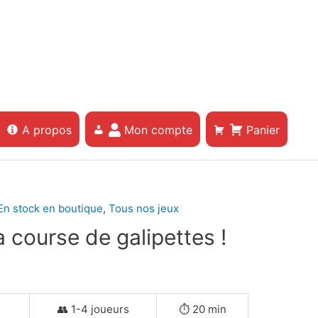
A propos
Mon compte
Panier
En stock en boutique
,
Tous nos jeux
a course de galipettes !
+
👥 1-4 joueurs
⏱️ 20 min