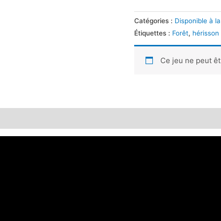
Catégories :
Disponible à la
Étiquettes :
Forêt
,
hérisson
Ce jeu ne peut ê
 (0)