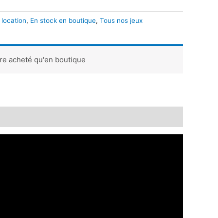
 location
,
En stock en boutique
,
Tous nos jeux
tre acheté qu'en boutique