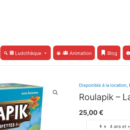
Ludothèque
Animation
Blog
Disponible à la location
,
Roulapik – L
25,00
€
👨‍👦 4 ans et 