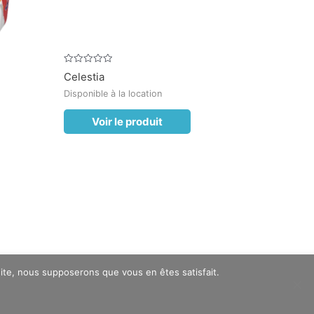
Note
Celestia
0
sur
Disponible à la location
5
Voir le produit
 site, nous supposerons que vous en êtes satisfait.