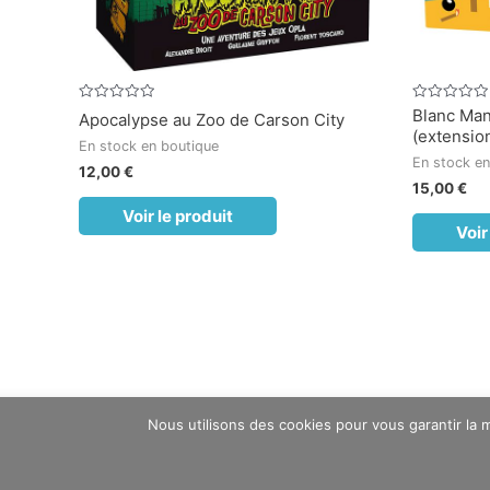
Note
Note
Blanc Man
Apocalypse au Zoo de Carson City
0
0
(extensio
sur
sur
En stock en boutique
5
5
En stock en
12,00
€
15,00
€
Voir le produit
Voir
Nous utilisons des cookies pour vous garantir la m