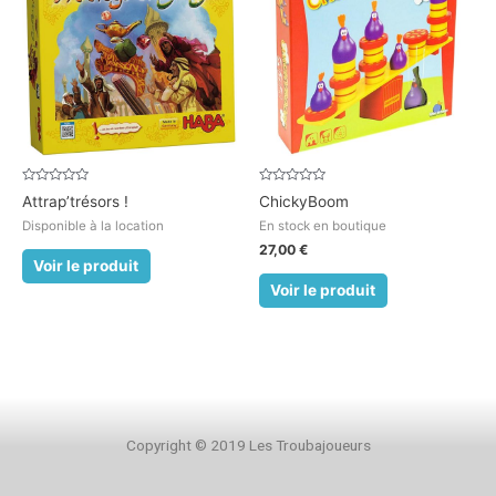
Note
Note
Attrap’trésors !
ChickyBoom
0
0
sur
sur
Disponible à la location
En stock en boutique
5
5
27,00
€
Voir le produit
Voir le produit
Copyright © 2019 Les Troubajoueurs