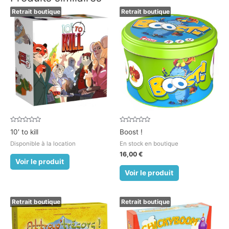
Retrait boutique
Retrait boutique
Note
Note
10′ to kill
Boost !
0
0
sur
sur
Disponible à la location
En stock en boutique
5
5
16,00
€
Voir le produit
Voir le produit
Retrait boutique
Retrait boutique