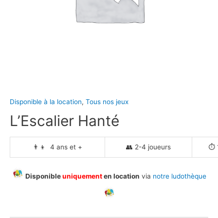
Disponible à la location
,
Tous nos jeux
L’Escalier Hanté
👨‍👦 4 ans et +
👥 2-4 joueurs
⏱️ 
Disponible
uniquement
en location
via
notre ludothèque