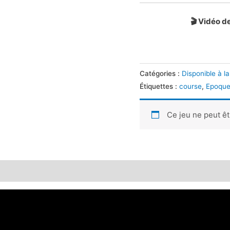
🎬 Vidéo d
Catégories :
Disponible à la
Étiquettes :
course
,
Epoque
Ce jeu ne peut ê
 (0)