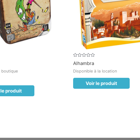
Note
Alhambra
0
sur
 boutique
Disponible à la location
5
Voir le produit
 le produit