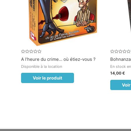
Note
Note
A l’heure du crime… où étiez-vous ?
Bohnanza
0
0
sur
sur
Disponible à la location
En stock en
5
5
14,00
€
Voir le produit
Voir