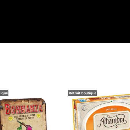
tique
Retrait boutique