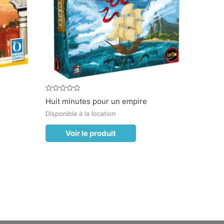
Note
Huit minutes pour un empire
0
sur
Disponible à la location
5
Voir le produit