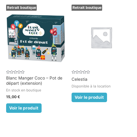
Retrait boutique
Retrait boutique
Note
Note
Blanc Manger Coco – Pot de
Celestia
0
0
départ (extension)
sur
sur
Disponible à la location
5
5
En stock en boutique
15,00
€
Voir le produit
Voir le produit