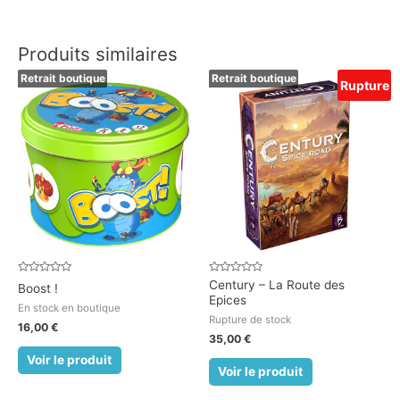
Produits similaires
Retrait boutique
Retrait boutique
Rupture
Note
Note
Century – La Route des
Boost !
0
0
Epices
sur
sur
En stock en boutique
5
5
Rupture de stock
16,00
€
35,00
€
Voir le produit
Voir le produit