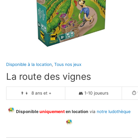
Disponible à la location
,
Tous nos jeux
La route des vignes
👨‍👦 8 ans et +
👥 1-10 joueurs
⏱️ 
Disponible
uniquement
en location
via
notre ludothèque