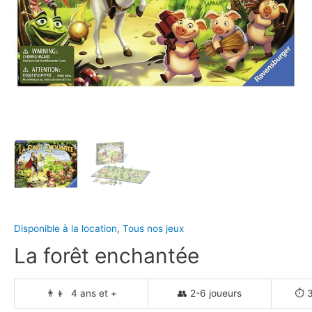
Disponible à la location
,
Tous nos jeux
La forêt enchantée
👨‍👦 4 ans et +
👥 2-6 joueurs
⏱️ 