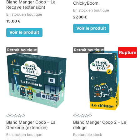
Note
Note
Blanc Manger Coco – La
ChickyBoom
0
0
Recave (extension)
sur
sur
En stock en boutique
5
5
En stock en boutique
27,00
€
15,00
€
Voir le produit
Voir le produit
Retrait boutique
Retrait boutique
Rupture
Note
Note
Blanc Manger Coco – La
Blanc Manger Coco 2 – Le
0
0
Geekerie (extension)
déluge
sur
sur
5
5
En stock en boutique
Rupture de stock