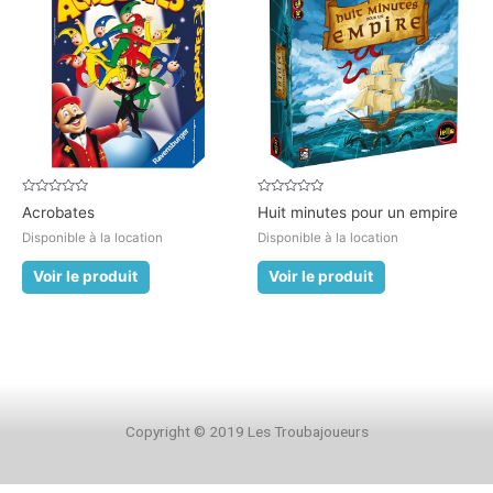
Note
Note
Acrobates
Huit minutes pour un empire
0
0
sur
sur
Disponible à la location
Disponible à la location
5
5
Voir le produit
Voir le produit
Copyright © 2019 Les Troubajoueurs