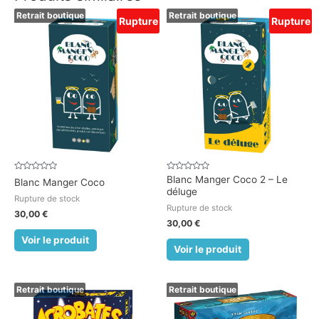
Retrait boutique
Retrait boutique
Rupture
Rupture
Note
Note
Blanc Manger Coco 2 – Le
Blanc Manger Coco
0
0
déluge
sur
sur
Rupture de stock
5
5
Rupture de stock
30,00
€
30,00
€
Voir le produit
Voir le produit
Retrait boutique
Retrait boutique