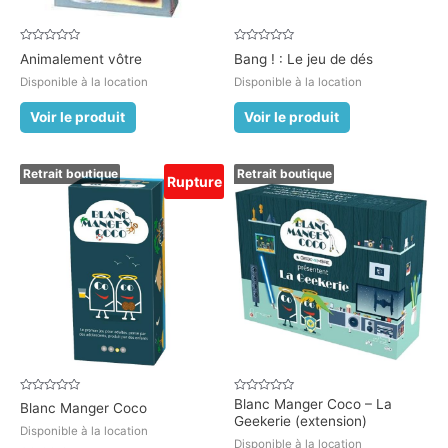
Note
Note
Animalement vôtre
Bang ! : Le jeu de dés
0
0
sur
sur
Disponible à la location
Disponible à la location
5
5
Voir le produit
Voir le produit
Retrait boutique
Retrait boutique
Rupture
Note
Note
Blanc Manger Coco – La
Blanc Manger Coco
0
0
Geekerie (extension)
sur
sur
Disponible à la location
5
5
Disponible à la location