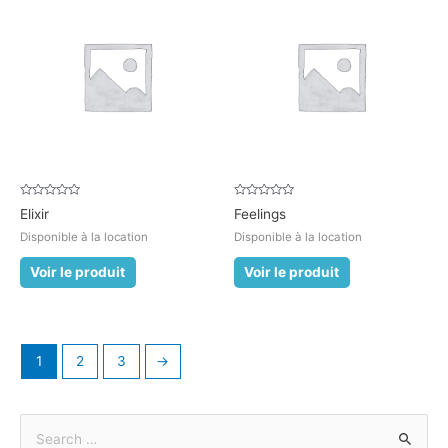
Note
Note
Elixir
Feelings
0
0
sur
sur
Disponible à la location
Disponible à la location
5
5
Voir le produit
Voir le produit
1
2
3
→