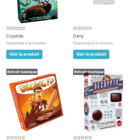
Note
Note
Cryptide
Dany
0
0
sur
sur
Disponible à la location
Disponible à la location
5
5
Voir le produit
Voir le produit
Retrait boutique
Retrait boutique