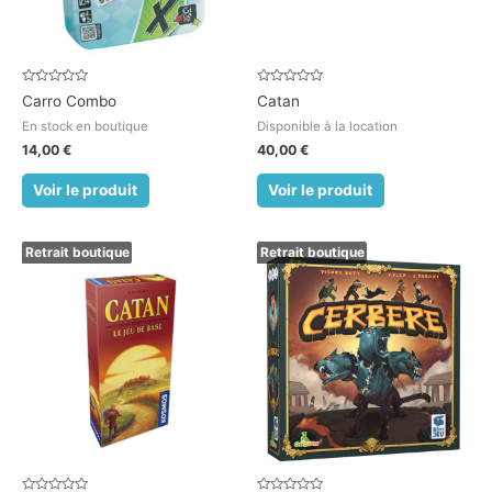
Note
Note
Carro Combo
Catan
0
0
sur
sur
En stock en boutique
Disponible à la location
5
5
14,00
€
40,00
€
Voir le produit
Voir le produit
Retrait boutique
Retrait boutique