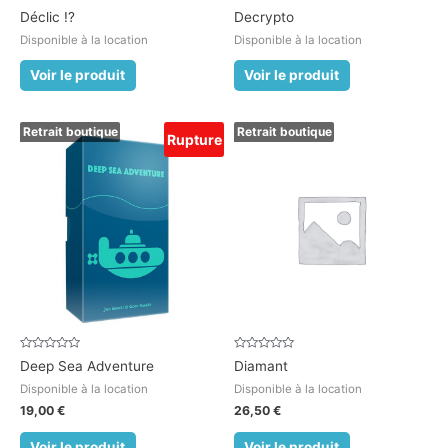
Note
Note
Déclic !?
Decrypto
0
0
sur
sur
Disponible à la location
Disponible à la location
5
5
Voir le produit
Voir le produit
Retrait boutique
Retrait boutique
Rupture
Note
Note
Deep Sea Adventure
Diamant
0
0
sur
sur
Disponible à la location
Disponible à la location
5
5
19,00
€
26,50
€
Voir le produit
Voir le produit