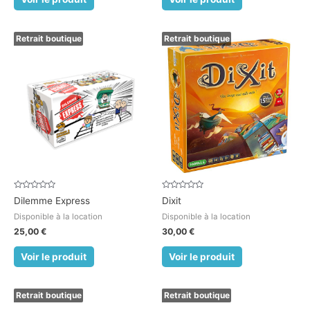
Retrait boutique
Retrait boutique
Note
Note
Dilemme Express
Dixit
0
0
sur
sur
Disponible à la location
Disponible à la location
5
5
25,00
€
30,00
€
Voir le produit
Voir le produit
Retrait boutique
Retrait boutique