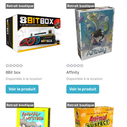
Retrait boutique
Retrait boutique
Note
Note
8Bit box
Affinity
0
0
sur
sur
Disponible à la location
Disponible à la location
5
5
Voir le produit
Voir le produit
Retrait boutique
Retrait boutique