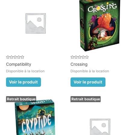
Note
Note
Compatibility
Crossing
0
0
sur
sur
Disponible à la location
Disponible à la location
5
5
Voir le produit
Voir le produit
Retrait boutique
Retrait boutique