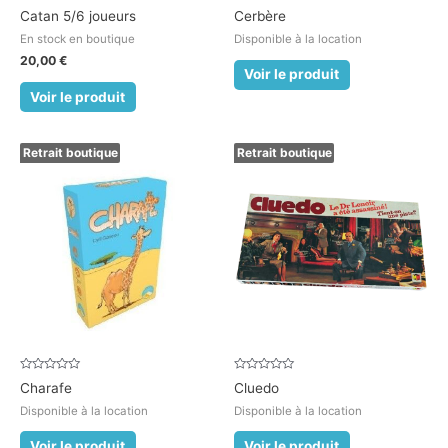
Note
Note
Catan 5/6 joueurs
Cerbère
0
0
sur
sur
En stock en boutique
Disponible à la location
5
5
20,00
€
Voir le produit
Voir le produit
Retrait boutique
Retrait boutique
Note
Note
Charafe
Cluedo
0
0
sur
sur
Disponible à la location
Disponible à la location
5
5
Voir le produit
Voir le produit