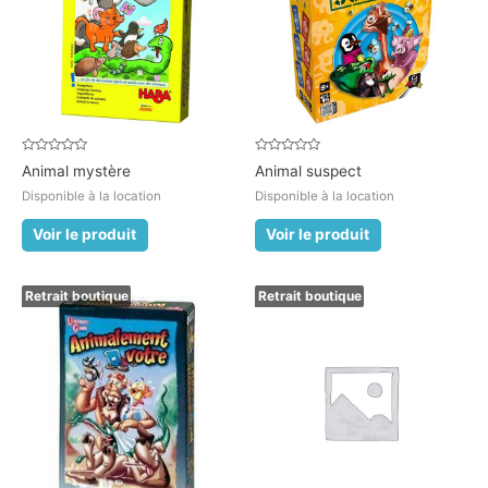
Note
Note
Animal mystère
Animal suspect
0
0
sur
sur
Disponible à la location
Disponible à la location
5
5
Voir le produit
Voir le produit
Retrait boutique
Retrait boutique