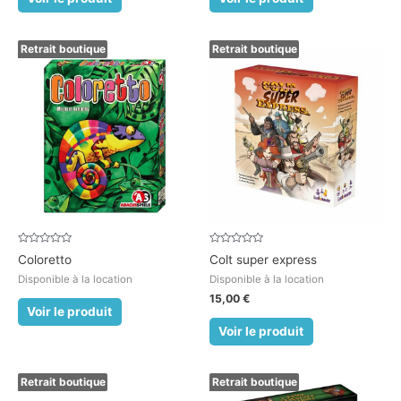
Retrait boutique
Retrait boutique
Note
Note
Coloretto
Colt super express
0
0
sur
sur
Disponible à la location
Disponible à la location
5
5
15,00
€
Voir le produit
Voir le produit
Retrait boutique
Retrait boutique