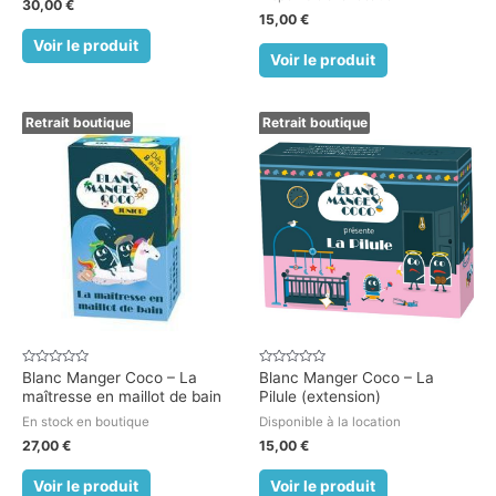
30,00
€
15,00
€
Voir le produit
Voir le produit
Retrait boutique
Retrait boutique
Note
Note
Blanc Manger Coco – La
Blanc Manger Coco – La
0
0
maîtresse en maillot de bain
Pilule (extension)
sur
sur
5
5
En stock en boutique
Disponible à la location
27,00
€
15,00
€
Voir le produit
Voir le produit