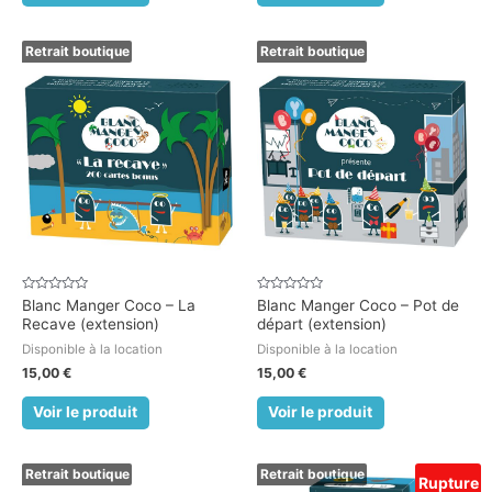
Retrait boutique
Retrait boutique
Note
Note
Blanc Manger Coco – La
Blanc Manger Coco – Pot de
0
0
Recave (extension)
départ (extension)
sur
sur
5
5
Disponible à la location
Disponible à la location
15,00
€
15,00
€
Voir le produit
Voir le produit
Retrait boutique
Retrait boutique
Rupture