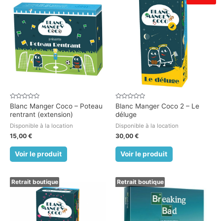
Note
Note
Blanc Manger Coco – Poteau
Blanc Manger Coco 2 – Le
0
0
rentrant (extension)
déluge
sur
sur
5
5
Disponible à la location
Disponible à la location
15,00
€
30,00
€
Voir le produit
Voir le produit
Retrait boutique
Retrait boutique