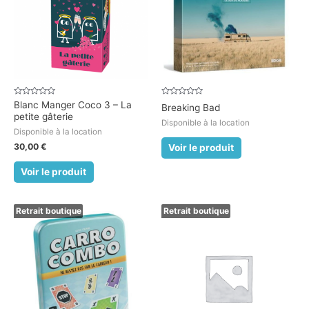
Note
Note
Blanc Manger Coco 3 – La
Breaking Bad
0
0
petite gâterie
sur
sur
Disponible à la location
5
5
Disponible à la location
30,00
€
Voir le produit
Voir le produit
Retrait boutique
Retrait boutique